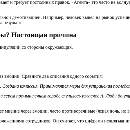
вает и требует постоянных правок. «Агента» это часто не волну
ильной демотивацией. Например, человек вывел на рынок успешны
а результат.
ры? Настоящая причина
манипуляций со стороны окружающих.
з эмоции. Сравните два описания одного события:
. Создана комиссия. Принимаются меры для устранения последс
в сером промышленном городе случилось ужасное А. Люди до ут
 мнение через эмоции, часто противоречивые (ясная ночь, но в
ложениями сотрудников. Он считает, что цифрами нельзя манип