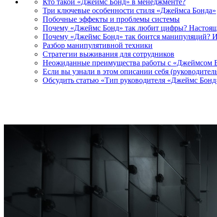
Кто такой «Джеймс Бонд» в менеджменте?
Три ключевые особенности стиля «Джеймса Бонда»
Побочные эффекты и проблемы системы
Почему «Джеймс Бонд» так любит цифры? Настоящ
Почему «Джеймс Бонд» так боится манипуляций? 
Разбор манипулятивной техники
Стратегии выживания для сотрудников
Неожиданные преимущества работы с «Джеймсом 
Если вы узнали в этом описании себя (руководитель
Обсудить статью «Тип руководителя «Джеймс Бонд»