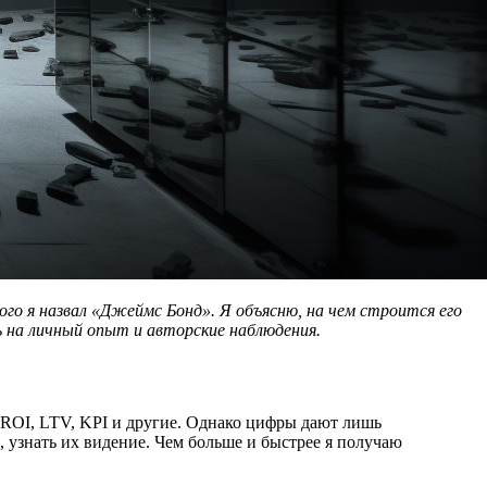
ого я назвал «Джеймс Бонд». Я объясню, на чем строится его
ь на личный опыт и авторские наблюдения.
: ROI, LTV, KPI и другие. Однако цифры дают лишь
 узнать их видение. Чем больше и быстрее я получаю