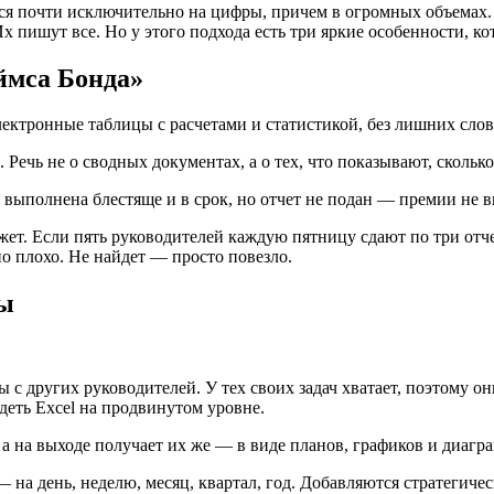
тся почти исключительно на цифры, причем в огромных объемах.
 пишут все. Но у этого подхода есть три яркие особенности, ко
ймса Бонда»
лектронные таблицы с расчетами и статистикой, без лишних слов
х. Речь не о сводных документах, а о тех, что показывают, сколь
 выполнена блестяще и в срок, но отчет не подан — премии не в
жет. Если пять руководителей каждую пятницу сдают по три отч
но плохо. Не найдет — просто повезло.
мы
 с других руководителей. У тех своих задач хватает, поэтому он
деть Excel на продвинутом уровне.
а на выходе получает их же — в виде планов, графиков и диагра
 на день, неделю, месяц, квартал, год. Добавляются стратегичес