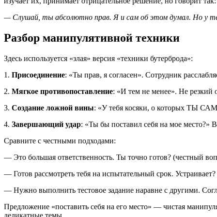
изучает их, принимает отрицательное решение, но говорит так:
— Слушай, ты абсолютно прав. Я и сам об этом думал. Но у те
Разбор манипулятивной техники
Здесь используется «злая» версия «техники бутерброда»:
1.
Присоединение
: «Ты прав, я согласен». Сотрудник расслабля
2.
Мягкое противопоставление
: «И тем не менее». Не резкий 
3.
Создание ложной вины
: «У тебя косяки, о которых ТЫ СА
4.
Завершающий удар
: «Ты бы поставил себя на мое место?»
Сравните с честными подходами:
— Это большая ответственность. Ты точно готов? (честный воп
— Готов рассмотреть тебя на испытательный срок. Устраивает?
— Нужно выполнить тестовое задание наравне с другими. Согл
Предложение «поставить себя на его место» — чистая манипуля
деликатные темы.