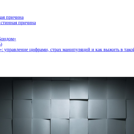
ая причина
Истинная причина
Бондом»
)
: управление цифрами, страх манипуляций и как выжить в тако