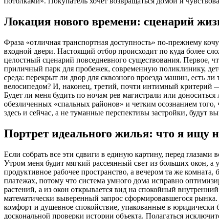
потолками». Покупатель хочет возвращаться домой и чувствоват
Локация нового времени: сценарий жиз
Фраза «отличная транспортная доступность» по-прежнему кочу
входной двери. Настоящий отбор происходит по куда более сло
целостный сценарий повседневного существования. Первое, что
приличный парк для пробежек, современную поликлинику, дет
среда: перекрыт ли двор для сквозного проезда машин, есть ли
велосипедом? И, наконец, третий, почти интимный критерий — 
Будет ли меня будить по ночам рев магистрали или доноситьс
обезличенных «спальных районов» и четким осознанием того, ч
здесь и сейчас, а не туманные перспективы застройки, будут в
Портрет идеального жилья: что я ищу н
Если собрать все эти сдвиги в единую картину, перед глазами 
Утром меня будит мягкий рассеянный свет из больших окон, а 
продуктивное рабочее пространство, а вечером та же комната
платежах, потому что система умного дома исправно оптимизи
растений, а из окон открывается вид на спокойный внутренний 
математически выверенный запрос сформировавшегося рынка. 
комфорт и душевное спокойствие, упакованные в юридически б
доскональной проверки истории объекта. Полагаться исключит