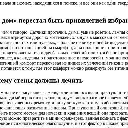
шивала знакомых, находящихся в поиске, и все они как один твер
 дом» перестал быть привилегией избр
 чем я говорю. Датчики протечки, дыма, умные розетки, лампы с
шаяся атрибутом дорогих коттеджей, хлынула в массовый сегмен
йки девяностых или нулевых, я больше не вижу в ней безнадежн
еодомофон с трансляцией на смартфон, а на подоконник пристро
а, подготовлены точки для базовых решений или хотя бы не прид
вшее, а как идеально подготовленное к недорогой и молниеносн
логичный комфорт перекочевал из нишевых увлечений гиков в ра
отянется к тому, где этот комфорт можно развернуть без титан
чему стены должны лечить
 многие из нас, включая меня, отчетливо осознали простую исти
блажь дизайнеров интерьеров, придумавших красивое словечко «
ах, посвященных ремонту, и вижу четкую картину: в абсолютных
 успокаивающая расшатанные нервы. Приглушенный оливковый, г
быть просто местом для ночевки и хранения вещей; она преврат
рую можно превратить в мини-оранжерею, ванная комната с фак
вное психологическое благополучие, и этот фактор в шкале пр