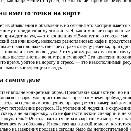
ь, как напряжение отступает, а не нарастает при виде бездушно
ни вместо точки на карте
ет из объявления в объявление, но сегодня это воспринимается
жному и придирчивому чек-листу. Я, как и многие современные 
 приходит на ум, — это концепция «15-минутного города»: могу 
ский сад или школу, несколько разноплановых кафе и продукто
 там детская площадка, где я без страха отпущу ребенка, пригод
тишина и качество воздуха. Что я увижу, распахнув окно: глуху
я лишь шелест листвы во внутреннем дворе? Эти критерии проди
то время, убитое на дорогу и стресс, — это невосполнимый рес
ыигрывать конкуренцию всегда.
а самом деле
встает вполне конкретный образ. Представьте компактную, но ни 
умная кофеварка уже приготовила эспрессо к моему пробуждению
, благодаря сценариям освещения, превращается в камерный дом
рует потребление ресурсов. На утепленной лоджии, в окружении
сквер, а не на парковку. Это не фантастический сценарий и не 
Покупатель 2026 года охотится не за квадратными метрами ка
езупречную оболочку. И пока тренды в дизайне могут качнуться
ельно на заверения продавца сегодня было бы непростительной 