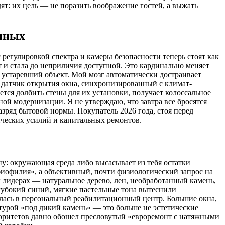
дят: их цель — не поразить воображение гостей, а выжать
анных
 регулировкой спектра и камеры безопасности теперь стоят как
т и стала до неприличия доступной. Это кардинально меняет
о устаревший объект. Мой мозг автоматически достраивает
ю датчик открытия окна, синхронизированный с климат-
ется долбить стены для их установки, получает колоссальное
ой модернизации. Я не утверждаю, что завтра все бросятся
зряд бытовой нормы. Покупатель 2026 года, стоя перед
ических усилий и капитальных ремонтов.
ну: окружающая среда либо высасывает из тебя остатки
биофилия», а объективный, почти физиологический запрос на
 лидерах — натуральное дерево, лен, необработанный камень,
лубокий синий, мягкие пастельные тона вытеснили
илась в персональный реабилитационный центр. Большие окна,
турой «под дикий камень» — это больше не эстетические
иоритетов давно обошел пресловутый «евроремонт с натяжными