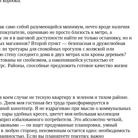
й коробки.
 как само собой разумеющийся минимум, нечто вроде наличия
покупатели, оцениваю не просто близость к метро, а
ли я в шаговой доступности найти не только остановку, но и
вых магазинов? Второй пункт — безопасная и дружелюбная
ны ли тротуары для спокойных прогулок с коляской или
ю стену соседнего дома в двух метрах или кроны деревьев?
ктованы не снобизмом, а накопившейся усталостью от
урс. Районы, способные предложить готовое качество жизни
в коем случае не тесную квартиру в зеленом и тихом районе.
. Днем моя гостиная без труда трансформируется в
ашний кинотеатр. Я не вздрагиваю при мысли о коммунальных
 пары удобных кресел, цветет моя небольшая коллекция
каприз избалованного потребителя. Это абсолютно четкий,
к таковыми — он ищет продуманные планировки, умный
 в любую сторону, неизменным остается одно: необходимость
наивностью. Если вы планируете покупку, важно