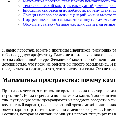
Математика пространства: почему компактность ст
Технологический комфорт: как «умный дом» перес
Биофилия как базовая потребность: почему стены 
Локация нового времени: сценарий жизни вместо то
Портрет идеального жилья: что я ищу на самом деле
Обсудить статью «Четыре жестких сдвига на рынке
Я давно перестала верить в прогнозы аналитиков, рисующих ра
и беспощадную арифметику. Высокие ипотечные ставки и эконо
это на собственной шкуре. Желание обзавестись собственными 
дотошностью, что прежние ориентиры просто рассыпались. Я н
продаваться за недели, от тех, что зависнут на годы. Это не 
Математика пространства: почему ком
Признаюсь честно, я еще помню времена, когда просторные хол
церемоний. Когда переплата по ипотеке за каждый дополните
тик, пустующие зоны превращаются из предмета гордости в фин
компактный вариант, но с выверенной эргономикой» или «глав
элементарная стратегия выживания семейного бюджета. Идеальн
Гостиная, которая за считанные минуты переконфигурируется в