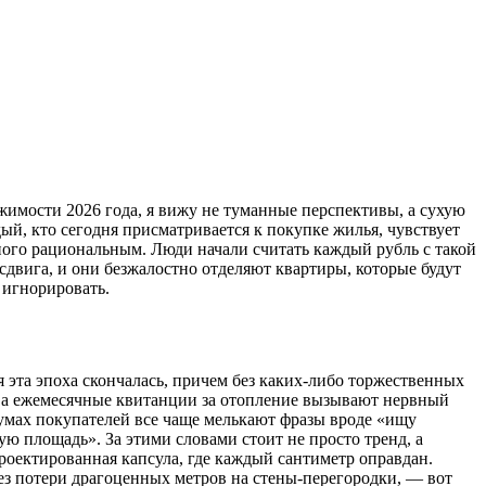
жимости 2026 года, я вижу не туманные перспективы, а сухую
й, кто сегодня присматривается к покупке жилья, чувствует
нного рациональным. Люди начали считать каждый рубль с такой
двига, и они безжалостно отделяют квартиры, которые будут
 игнорировать.
 эта эпоха скончалась, причем без каких-либо торжественных
, а ежемесячные квитанции за отопление вызывают нервный
румах покупателей все чаще мелькают фразы вроде «ищу
 площадь». За этими словами стоит не просто тренд, а
роектированная капсула, где каждый сантиметр оправдан.
ез потери драгоценных метров на стены-перегородки, — вот