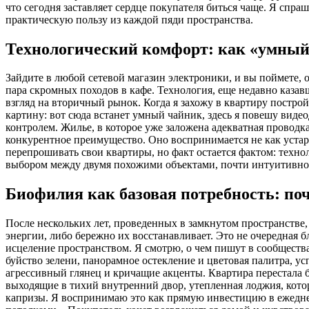
что сегодня заставляет сердце покупателя биться чаще. Я спра
практическую пользу из каждой пяди пространства.
Технологический комфорт: как «умный
Зайдите в любой сетевой магазин электроники, и вы поймете, о
пара скромных походов в кафе. Технология, еще недавно казав
взгляд на вторичный рынок. Когда я захожу в квартиру постро
картину: вот сюда встанет умный чайник, здесь я повешу вид
контролем. Жилье, в которое уже заложена адекватная проводк
конкурентное преимущество. Оно воспринимается не как устаре
перепрошивать свои квартиры, но факт остается фактом: техно
выбором между двумя похожими объектами, почти интуитивно п
Биофилия как базовая потребность: по
После нескольких лет, проведенных в замкнутом пространстве,
энергии, либо бережно их восстанавливает. Это не очередная 
исцеление пространством. Я смотрю, о чем пишут в сообществ
буйство зелени, панорамное остекление и цветовая палитра,
агрессивный глянец и кричащие акценты. Квартира перестала 
выходящие в тихий внутренний двор, утепленная лоджия, кото
капризы. Я воспринимаю это как прямую инвестицию в ежедне