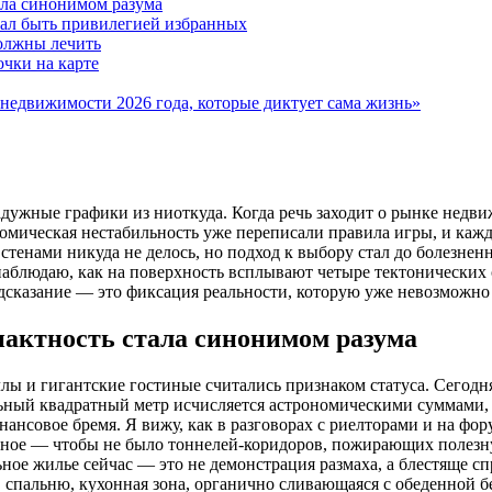
ала синонимом разума
тал быть привилегией избранных
должны лечить
чки на карте
 недвижимости 2026 года, которые диктует сама жизнь»
дужные графики из ниоткуда. Когда речь заходит о рынке недви
мическая нестабильность уже переписали правила игры, и кажды
стенами никуда не делось, но подход к выбору стал до болезне
аблюдаю, как на поверхность всплывают четыре тектонических с
предсказание — это фиксация реальности, которую уже невозможно
пактность стала синонимом разума
лы и гигантские гостиные считались признаком статуса. Сегодня
льный квадратный метр исчисляется астрономическими суммами
ансовое бремя. Я вижу, как в разговорах с риелторами и на фо
ное — чтобы не было тоннелей-коридоров, пожирающих полезную
ое жилье сейчас — это не демонстрация размаха, а блестяще сп
 спальню, кухонная зона, органично сливающаяся с обеденной б