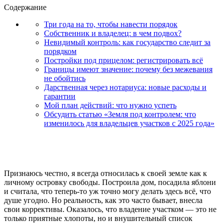
Содержание
Три года на то, чтобы навести порядок
Собственник и владелец: в чем подвох?
Невидимый контроль: как государство следит за
порядком
Постройки под прицелом: регистрировать всё
Границы имеют значение: почему без межевания
не обойтись
Дарственная через нотариуса: новые расходы и
гарантии
Мой план действий: что нужно успеть
Обсудить статью «Земля под контролем: что
изменилось для владельцев участков с 2025 года»
Признаюсь честно, я всегда относилась к своей земле как к
личному островку свободы. Построила дом, посадила яблони
и считала, что теперь-то уж точно могу делать здесь всё, что
душе угодно. Но реальность, как это часто бывает, внесла
свои коррективы. Оказалось, что владение участком — это не
только приятные хлопоты, но и внушительный список