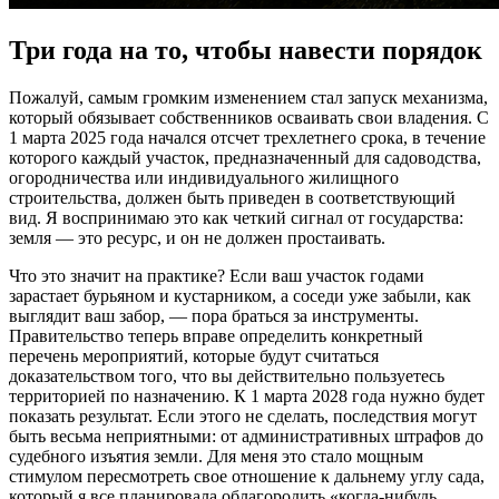
Три года на то, чтобы навести порядок
Пожалуй, самым громким изменением стал запуск механизма,
который обязывает собственников осваивать свои владения. С
1 марта 2025 года начался отсчет трехлетнего срока, в течение
которого каждый участок, предназначенный для садоводства,
огородничества или индивидуального жилищного
строительства, должен быть приведен в соответствующий
вид. Я воспринимаю это как четкий сигнал от государства:
земля — это ресурс, и он не должен простаивать.
Что это значит на практике? Если ваш участок годами
зарастает бурьяном и кустарником, а соседи уже забыли, как
выглядит ваш забор, — пора браться за инструменты.
Правительство теперь вправе определить конкретный
перечень мероприятий, которые будут считаться
доказательством того, что вы действительно пользуетесь
территорией по назначению. К 1 марта 2028 года нужно будет
показать результат. Если этого не сделать, последствия могут
быть весьма неприятными: от административных штрафов до
судебного изъятия земли. Для меня это стало мощным
стимулом пересмотреть свое отношение к дальнему углу сада,
который я все планировала облагородить «когда-нибудь