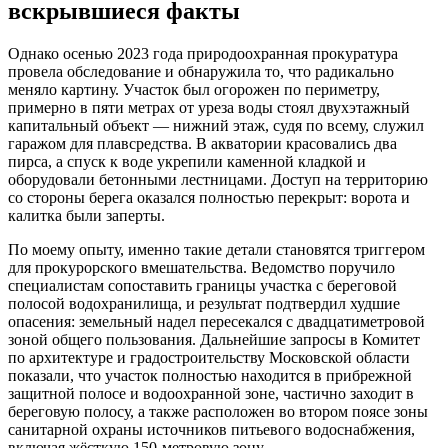
вскрывшиеся факты
Однако осенью 2023 года природоохранная прокуратура
провела обследование и обнаружила то, что радикально
меняло картину. Участок был огорожен по периметру,
примерно в пяти метрах от уреза воды стоял двухэтажный
капитальный объект — нижний этаж, судя по всему, служил
гаражом для плавсредства. В акватории красовались два
пирса, а спуск к воде укрепили каменной кладкой и
оборудовали бетонными лестницами. Доступ на территорию
со стороны берега оказался полностью перекрыт: ворота и
калитка были заперты.
По моему опыту, именно такие детали становятся триггером
для прокурорского вмешательства. Ведомство поручило
специалистам сопоставить границы участка с береговой
полосой водохранилища, и результат подтвердил худшие
опасения: земельный надел пересекался с двадцатиметровой
зоной общего пользования. Дальнейшие запросы в Комитет
по архитектуре и градостроительству Московской области
показали, что участок полностью находится в прибрежной
защитной полосе и водоохранной зоне, частично заходит в
береговую полосу, а также расположен во втором поясе зоны
санитарной охраны источников питьевого водоснабжения,
включая жёсткую 150-метровую зону.