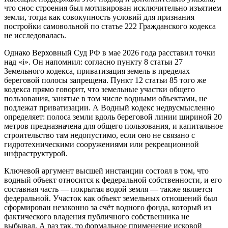
что снос строения был мотивирован исключительно изъятием
земли, тогда как совокупность условий для признания
постройки самовольной по статье 222 Гражданского кодекса
не исследовалась.
Однако Верховный Суд РФ в мае 2026 года расставил точки
над «i». Он напомнил: согласно пункту 8 статьи 27
Земельного кодекса, приватизация земель в пределах
береговой полосы запрещена. Пункт 12 статьи 85 того же
кодекса прямо говорит, что земельные участки общего
пользования, занятые в том числе водными объектами, не
подлежат приватизации. А Водный кодекс недвусмысленно
определяет: полоса земли вдоль береговой линии шириной 20
метров предназначена для общего пользования, и капитальное
строительство там недопустимо, если оно не связано с
гидротехническими сооружениями или рекреационной
инфраструктурой.
Ключевой аргумент высшей инстанции состоял в том, что
водный объект относится к федеральной собственности, и его
составная часть — покрытая водой земля — также является
федеральной. Участок как объект земельных отношений был
сформирован незаконно за счёт водного фонда, который из
фактического владения публичного собственника не
выбывал. А раз так, то формальное применение исковой