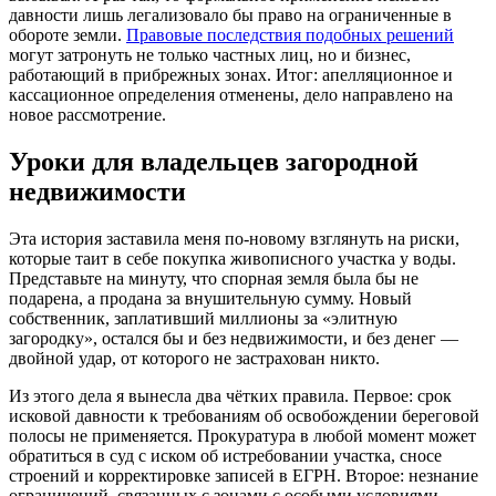
давности лишь легализовало бы право на ограниченные в
обороте земли.
Правовые последствия подобных решений
могут затронуть не только частных лиц, но и бизнес,
работающий в прибрежных зонах. Итог: апелляционное и
кассационное определения отменены, дело направлено на
новое рассмотрение.
Уроки для владельцев загородной
недвижимости
Эта история заставила меня по-новому взглянуть на риски,
которые таит в себе покупка живописного участка у воды.
Представьте на минуту, что спорная земля была бы не
подарена, а продана за внушительную сумму. Новый
собственник, заплативший миллионы за «элитную
загородку», остался бы и без недвижимости, и без денег —
двойной удар, от которого не застрахован никто.
Из этого дела я вынесла два чётких правила. Первое: срок
исковой давности к требованиям об освобождении береговой
полосы не применяется. Прокуратура в любой момент может
обратиться в суд с иском об истребовании участка, сносе
строений и корректировке записей в ЕГРН. Второе: незнание
ограничений, связанных с зонами с особыми условиями