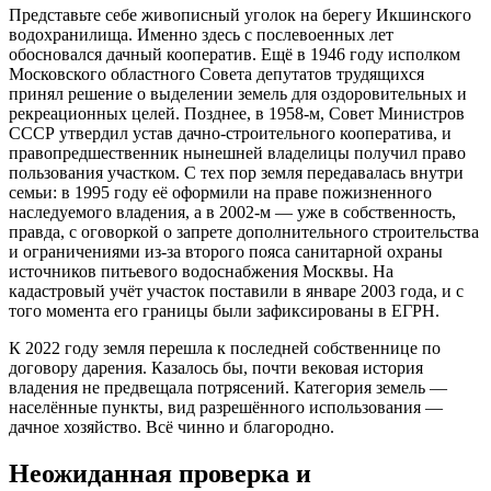
Представьте себе живописный уголок на берегу Икшинского
водохранилища. Именно здесь с послевоенных лет
обосновался дачный кооператив. Ещё в 1946 году исполком
Московского областного Совета депутатов трудящихся
принял решение о выделении земель для оздоровительных и
рекреационных целей. Позднее, в 1958-м, Совет Министров
СССР утвердил устав дачно-строительного кооператива, и
правопредшественник нынешней владелицы получил право
пользования участком. С тех пор земля передавалась внутри
семьи: в 1995 году её оформили на праве пожизненного
наследуемого владения, а в 2002-м — уже в собственность,
правда, с оговоркой о запрете дополнительного строительства
и ограничениями из-за второго пояса санитарной охраны
источников питьевого водоснабжения Москвы. На
кадастровый учёт участок поставили в январе 2003 года, и с
того момента его границы были зафиксированы в ЕГРН.
К 2022 году земля перешла к последней собственнице по
договору дарения. Казалось бы, почти вековая история
владения не предвещала потрясений. Категория земель —
населённые пункты, вид разрешённого использования —
дачное хозяйство. Всё чинно и благородно.
Неожиданная проверка и