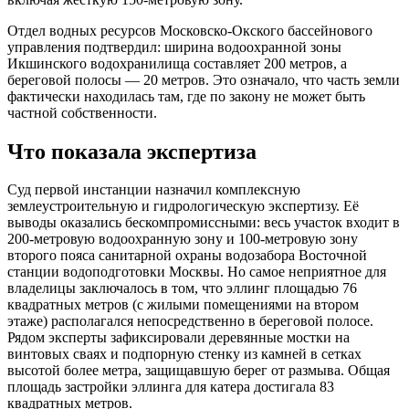
Отдел водных ресурсов Московско-Окского бассейнового
управления подтвердил: ширина водоохранной зоны
Икшинского водохранилища составляет 200 метров, а
береговой полосы — 20 метров. Это означало, что часть земли
фактически находилась там, где по закону не может быть
частной собственности.
Что показала экспертиза
Суд первой инстанции назначил комплексную
землеустроительную и гидрологическую экспертизу. Её
выводы оказались бескомпромиссными: весь участок входит в
200-метровую водоохранную зону и 100-метровую зону
второго пояса санитарной охраны водозабора Восточной
станции водоподготовки Москвы. Но самое неприятное для
владелицы заключалось в том, что эллинг площадью 76
квадратных метров (с жилыми помещениями на втором
этаже) располагался непосредственно в береговой полосе.
Рядом эксперты зафиксировали деревянные мостки на
винтовых сваях и подпорную стенку из камней в сетках
высотой более метра, защищавшую берег от размыва. Общая
площадь застройки эллинга для катера достигала 83
квадратных метров.