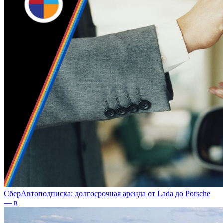
СберАвтоподписка: долгосрочная аренда от Lada до Porsche
— в