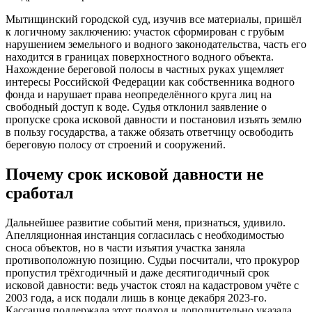
Мытищинский городской суд, изучив все материалы, пришёл
к логичному заключению: участок сформирован с грубым
нарушением земельного и водного законодательства, часть его
находится в границах поверхностного водного объекта.
Нахождение береговой полосы в частных руках ущемляет
интересы Российской Федерации как собственника водного
фонда и нарушает права неопределённого круга лиц на
свободный доступ к воде. Судья отклонил заявление о
пропуске срока исковой давности и постановил изъять землю
в пользу государства, а также обязать ответчицу освободить
береговую полосу от строений и сооружений.
Почему срок исковой давности не
сработал
Дальнейшее развитие событий меня, признаться, удивило.
Апелляционная инстанция согласилась с необходимостью
сноса объектов, но в части изъятия участка заняла
противоположную позицию. Судьи посчитали, что прокурор
пропустил трёхгодичный и даже десятигодичный срок
исковой давности: ведь участок стоял на кадастровом учёте с
2003 года, а иск подали лишь в конце декабря 2023-го.
Кассация поддержала этот подход и дополнительно указала,