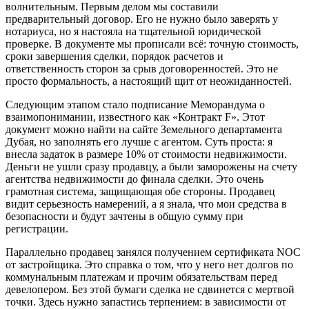
волнительным. Первым делом мы составили
предварительный договор. Его не нужно было заверять у
нотариуса, но я настояла на тщательной юридической
проверке. В документе мы прописали всё: точную стоимость,
сроки завершения сделки, порядок расчетов и
ответственность сторон за срыв договоренностей. Это не
просто формальность, а настоящий щит от неожиданностей.
Следующим этапом стало подписание Меморандума о
взаимопонимании, известного как «Контракт F». Этот
документ можно найти на сайте Земельного департамента
Дубая, но заполнять его лучше с агентом. Суть проста: я
внесла задаток в размере 10% от стоимости недвижимости.
Деньги не ушли сразу продавцу, а были заморожены на счету
агентства недвижимости до финала сделки. Это очень
грамотная система, защищающая обе стороны. Продавец
видит серьезность намерений, а я знала, что мои средства в
безопасности и будут зачтены в общую сумму при
регистрации.
Параллельно продавец занялся получением сертификата NOC
от застройщика. Это справка о том, что у него нет долгов по
коммунальным платежам и прочим обязательствам перед
девелопером. Без этой бумаги сделка не сдвинется с мертвой
точки. Здесь нужно запастись терпением: в зависимости от