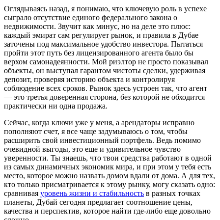
Оглядываясь назад, я понимаю, что ключевую роль в успехе
сыграло отсутствие единого федерального закона о
недвижимости. Звучит как минус, но на деле это плюс:
каждый эмират сам регулирует рынок, и правила в Дубае
заточены под максимальное удобство инвестора. Пытаться
пройти этот путь без лицензированного агента было бы
верхом самонадеянности. Мой риэлтор не просто показывал
объекты, он выступал гарантом чистоты сделки, удерживая
депозит, проверяя историю объекта и контролируя
соблюдение всех сроков. Рынок здесь устроен так, что агент
— это третья доверенная сторона, без которой не обходится
практически ни одна продажа.
Сейчас, когда ключи уже у меня, а арендаторы исправно
пополняют счет, я все чаще задумываюсь о том, чтобы
расширить свой инвестиционный портфель. Ведь помимо
очевидной выгоды, это еще и удивительное чувство
уверенности. Ты знаешь, что твои средства работают в одной
из самых динамичных экономик мира, и при этом у тебя есть
место, которое можно назвать домом вдали от дома. А для тех,
кто только присматривается к этому рынку, могу сказать одно:
сравнивая
уровень жизни и стабильность
в разных точках
планеты, Дубай сегодня предлагает соотношение цены,
качества и перспектив, которое найти где-либо еще довольно
сложно.