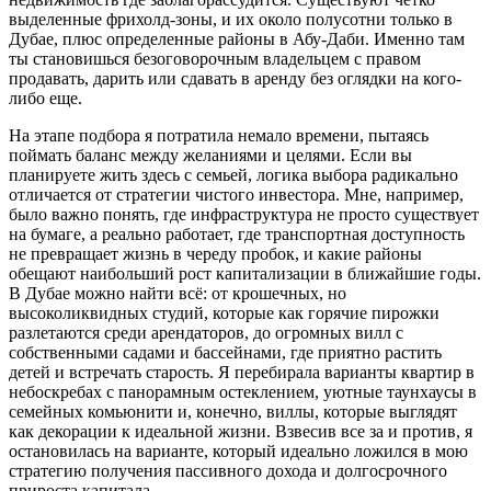
выделенные фрихолд-зоны, и их около полусотни только в
Дубае, плюс определенные районы в Абу-Даби. Именно там
ты становишься безоговорочным владельцем с правом
продавать, дарить или сдавать в аренду без оглядки на кого-
либо еще.
На этапе подбора я потратила немало времени, пытаясь
поймать баланс между желаниями и целями. Если вы
планируете жить здесь с семьей, логика выбора радикально
отличается от стратегии чистого инвестора. Мне, например,
было важно понять, где инфраструктура не просто существует
на бумаге, а реально работает, где транспортная доступность
не превращает жизнь в череду пробок, и какие районы
обещают наибольший рост капитализации в ближайшие годы.
В Дубае можно найти всё: от крошечных, но
высоколиквидных студий, которые как горячие пирожки
разлетаются среди арендаторов, до огромных вилл с
собственными садами и бассейнами, где приятно растить
детей и встречать старость. Я перебирала варианты квартир в
небоскребах с панорамным остеклением, уютные таунхаусы в
семейных комьюнити и, конечно, виллы, которые выглядят
как декорации к идеальной жизни. Взвесив все за и против, я
остановилась на варианте, который идеально ложился в мою
стратегию получения пассивного дохода и долгосрочного
прироста капитала.