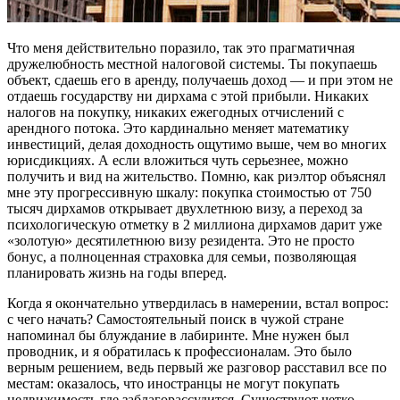
Что меня действительно поразило, так это прагматичная
дружелюбность местной налоговой системы. Ты покупаешь
объект, сдаешь его в аренду, получаешь доход — и при этом не
отдаешь государству ни дирхама с этой прибыли. Никаких
налогов на покупку, никаких ежегодных отчислений с
арендного потока. Это кардинально меняет математику
инвестиций, делая доходность ощутимо выше, чем во многих
юрисдикциях. А если вложиться чуть серьезнее, можно
получить и вид на жительство. Помню, как риэлтор объяснял
мне эту прогрессивную шкалу: покупка стоимостью от 750
тысяч дирхамов открывает двухлетнюю визу, а переход за
психологическую отметку в 2 миллиона дирхамов дарит уже
«золотую» десятилетнюю визу резидента. Это не просто
бонус, а полноценная страховка для семьи, позволяющая
планировать жизнь на годы вперед.
Когда я окончательно утвердилась в намерении, встал вопрос:
с чего начать? Самостоятельный поиск в чужой стране
напоминал бы блуждание в лабиринте. Мне нужен был
проводник, и я обратилась к профессионалам. Это было
верным решением, ведь первый же разговор расставил все по
местам: оказалось, что иностранцы не могут покупать
недвижимость где заблагорассудится. Существуют четко