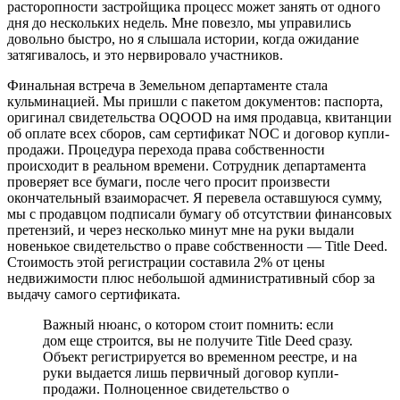
расторопности застройщика процесс может занять от одного
дня до нескольких недель. Мне повезло, мы управились
довольно быстро, но я слышала истории, когда ожидание
затягивалось, и это нервировало участников.
Финальная встреча в Земельном департаменте стала
кульминацией. Мы пришли с пакетом документов: паспорта,
оригинал свидетельства OQOOD на имя продавца, квитанции
об оплате всех сборов, сам сертификат NOC и договор купли-
продажи. Процедура перехода права собственности
происходит в реальном времени. Сотрудник департамента
проверяет все бумаги, после чего просит произвести
окончательный взаиморасчет. Я перевела оставшуюся сумму,
мы с продавцом подписали бумагу об отсутствии финансовых
претензий, и через несколько минут мне на руки выдали
новенькое свидетельство о праве собственности — Title Deed.
Стоимость этой регистрации составила 2% от цены
недвижимости плюс небольшой административный сбор за
выдачу самого сертификата.
Важный нюанс, о котором стоит помнить: если
дом еще строится, вы не получите Title Deed сразу.
Объект регистрируется во временном реестре, и на
руки выдается лишь первичный договор купли-
продажи. Полноценное свидетельство о