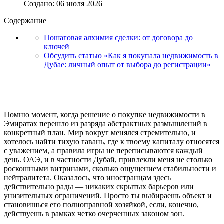
Создано: 06 июля 2026
Содержание
Пошаговая алхимия сделки: от договора до
ключей
Обсудить статью «Как я покупала недвижимость в
Дубае: личный опыт от выбора до регистрации»
Помню момент, когда решение о покупке недвижимости в
Эмиратах перешло из разряда абстрактных размышлений в
конкретный план. Мир вокруг менялся стремительно, и
хотелось найти тихую гавань, где к твоему капиталу относятся
с уважением, а правила игры не переписываются каждый
день. ОАЭ, и в частности Дубай, привлекли меня не столько
роскошными витринами, сколько ощущением стабильности и
нейтралитета. Оказалось, что иностранцам здесь
действительно рады — никаких скрытых барьеров или
унизительных ограничений. Просто ты выбираешь объект и
становишься его полноправной хозяйкой, если, конечно,
действуешь в рамках четко очерченных законом зон.