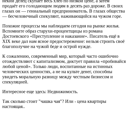
некий делец скупает весь хлеб по низкой цене, а затем
продаёт его голодающим людям в десять раз дороже. В своих
глазах он — гениальный предприниматель. В глазах общества
— бесчеловечный спекулянт, наживающийся на чужом горе.
Похожие процессы мы наблюдаем сегодня на рынке жилья.
Вспомните образ старухи-процентщицы из романа
Достоевского «Преступление и наказание». Писатель ещё в
XIX веке дал нам ясное предостережение: нельзя строить своё
благополучие на чужой беде и острой нужде.
К сожалению, современный мир, который часто ошибочно
отождествляют с капитализмом, диктует правила «пробивайся
любой ценой». Только люди, воспитанные на истинных
человеческих ценностях, а не на культе денег, способны
увидеть моральную разницу между честным бизнесом и
спекуляцией.
Интересное еще здесь: Недвижимость.
Так сколько стоит "чашка чая"? Или - цена квартиры
настоящая..