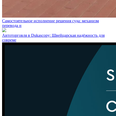
Самостоятельное исполнение решения суда: механизм
перевода н
Автоторговля в Dukascopy: Швейцарская надёжность для
совреме