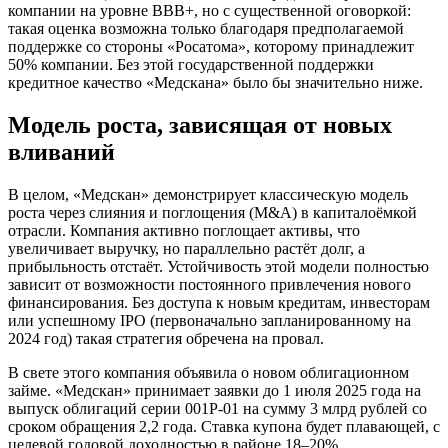
компании на уровне BBB+, но с существенной оговоркой:
такая оценка возможна только благодаря предполагаемой
поддержке со стороны «Росатома», которому принадлежит
50% компании. Без этой государственной поддержки
кредитное качество «Медскана» было бы значительно ниже.
Модель роста, зависящая от новых
вливаний
В целом, «Медскан» демонстрирует классическую модель
роста через слияния и поглощения (M&A) в капиталоёмкой
отрасли. Компания активно поглощает активы, что
увеличивает выручку, но параллельно растёт долг, а
прибыльность отстаёт. Устойчивость этой модели полностью
зависит от возможности постоянного привлечения нового
финансирования. Без доступа к новым кредитам, инвесторам
или успешному IPO (первоначально запланированному на
2024 год) такая стратегия обречена на провал.
В свете этого компания объявила о новом облигационном
займе. «Медскан» принимает заявки до 1 июля 2025 года на
выпуск облигаций серии 001P-01 на сумму 3 млрд рублей со
сроком обращения 2,2 года. Ставка купона будет плавающей, с
целевой годовой доходностью в районе 18–20%.