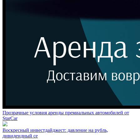
Прозрачные условия аренды премиальных автомобилей от
StarCar
Воскресный инвестдайджест: давление на рубль,
дивидендный се