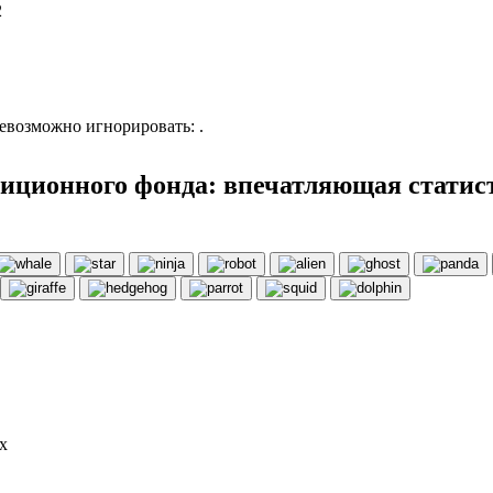
2
возможно игнорировать: .
тиционного фонда: впечатляющая статис
х