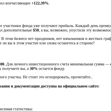
вил впечатляющие
+122,39%
.
угие участники фонда уже получают прибыль. Каждый день проме
тал дополнительные
$50
, а вы, возможно, упустили эту возможнос
. В этом бизнесе нет праздников, нет начальников и жестких гра
ли вы в этом участие или снова останетесь в стороне?
100
. Для личного инвестиционного счета минимальная сумма —
%
получаете вы, а
30%
остается фонду.
го участка. Не стоит это игнорировать, прочитайте..
вания и документации доступна на официальном сайте:
исимая статистика: