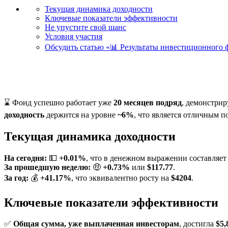
Текущая динамика доходности
Ключевые показатели эффективности
Не упустите свой шанс
Условия участия
Обсудить статью «📊 Результаты инвестиционного ф
⌛ Фонд успешно работает уже
20 месяцев подряд
, демонстрир
доходность
держится на уровне
~6%
, что является отличным 
Текущая динамика доходности
На сегодня:
💵
+0.01%
, что в денежном выражении составляе
За прошедшую неделю:
🤑
+0.73%
или
$117.77
.
За год:
💰
+41.17%
, что эквивалентно росту на
$4204
.
Ключевые показатели эффективности
✅
Общая сумма, уже выплаченная инвесторам
, достигла
$5,