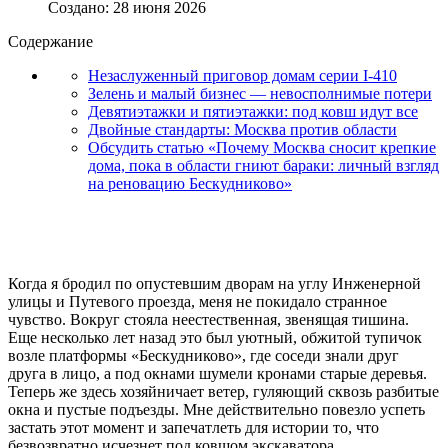
Создано: 28 июня 2026
Содержание
Незаслуженный приговор домам серии I-410
Зелень и малый бизнес — невосполнимые потери
Девятиэтажки и пятиэтажки: под ковш идут все
Двойные стандарты: Москва против области
Обсудить статью «Почему Москва сносит крепкие
дома, пока в области гниют бараки: личный взгляд
на реновацию Бескудниково»
Когда я бродил по опустевшим дворам на углу Инженерной
улицы и Путевого проезда, меня не покидало странное
чувство. Вокруг стояла неестественная, звенящая тишина.
Еще несколько лет назад это был уютный, обжитой тупичок
возле платформы «Бескудниково», где соседи знали друг
друга в лицо, а под окнами шумели кронами старые деревья.
Теперь же здесь хозяйничает ветер, гуляющий сквозь разбитые
окна и пустые подъезды. Мне действительно повезло успеть
застать этот момент и запечатлеть для истории то, что
безвозвратно исчезнет под ковшом экскаватора.