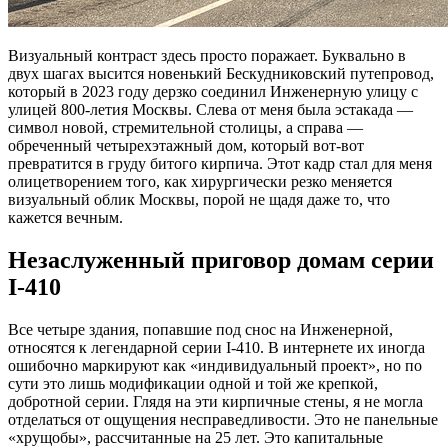
Визуальный контраст здесь просто поражает. Буквально в
двух шагах высится новенький Бескудниковский путепровод,
который в 2023 году дерзко соединил Инженерную улицу с
улицей 800-летия Москвы. Слева от меня была эстакада —
символ новой, стремительной столицы, а справа —
обреченный четырехэтажный дом, который вот-вот
превратится в груду битого кирпича. Этот кадр стал для меня
олицетворением того, как хирургически резко меняется
визуальный облик Москвы, порой не щадя даже то, что
кажется вечным.
Незаслуженный приговор домам серии
I-410
Все четыре здания, попавшие под снос на Инженерной,
относятся к легендарной серии I-410. В интернете их иногда
ошибочно маркируют как «индивидуальный проект», но по
сути это лишь модификации одной и той же крепкой,
добротной серии. Глядя на эти кирпичные стены, я не могла
отделаться от ощущения несправедливости. Это не панельные
«хрущобы», рассчитанные на 25 лет. Это капитальные