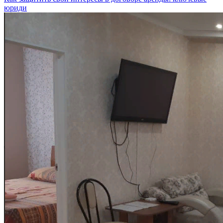
юриди