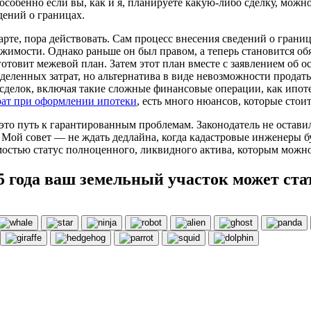
особенно если вы, как и я, планируете какую-либо сделку, можн
дений о границах.
арте, пора действовать. Сам процесс внесения сведений о грани
жимости. Однако раньше он был правом, а теперь становится об
отовит межевой план. Затем этот план вместе с заявлением об о
еделенных затрат, но альтернатива в виде невозможности продать
делок, включая такие сложные финансовые операции, как ипотека
рат при оформлении ипотеки
, есть много нюансов, которые стоит
это путь к гарантированным проблемам. Законодатель не оставил
. Мой совет — не ждать дедлайна, когда кадастровые инженеры б
мостью статус полноценного, ликвидного актива, которым можно
5 года ваш земельный участок может ста