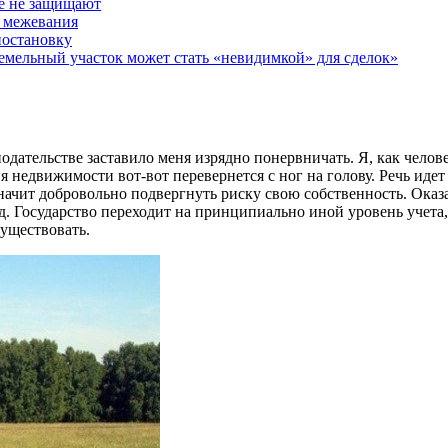
е не защищают
з межевания
иостановку
земельный участок может стать «невидимкой» для сделок»
нодательстве заставило меня изрядно понервничать. Я, как чел
недвижимости вот-вот перевернется с ног на голову. Речь идет 
ачит добровольно подвергнуть риску свою собственность. Оказал
ад. Государство переходит на принципиально иной уровень учета
существовать.