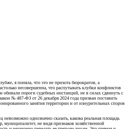
убже, я поняла, что это не прихоть бюрократов, а
астолько несовершенна, что распутывать клубки конфликтов
и обивали пороги судебных инстанций, не в силах сдвинуть с
акон № 487-ФЗ от 26 декабря 2024 года призван поставить
ционированного занятия территории и от изнурительных споров
ц невозможно однозначно сказать, какова реальная площадь
р, муниципалитет, не видя признаков хозяйственной
ть и незаконно передать ее третьим лицам. Это прямая и