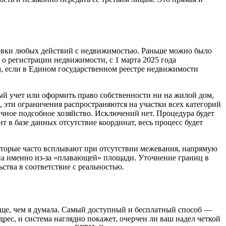
ановки любых действий с недвижимостью. Раньше можно было
 о регистрации недвижимости, с 1 марта 2025 года
, если в Едином государственном реестре недвижимости
вый учет или оформить право собственности ни на жилой дом,
, эти ограничения распространяются на участки всех категорий
чное подсобное хозяйство. Исключений нет. Процедура будет
т в базе данных отсутствие координат, весь процесс будет
оторые часто всплывают при отсутствии межевания, напрямую
ена именно из-за «плавающей» площади. Уточнение границ в
ства в соответствие с реальностью.
роще, чем я думала. Самый доступный и бесплатный способ —
рес, и система наглядно покажет, очерчен ли ваш надел четкой