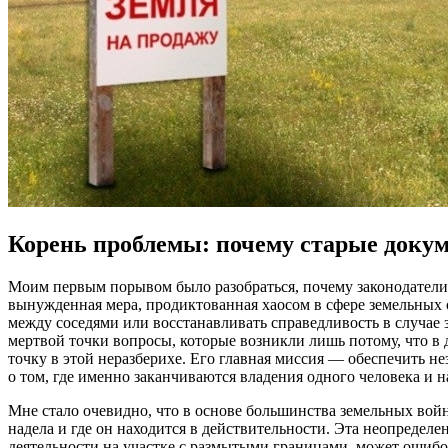
Корень проблемы: почему старые доку
Моим первым порывом было разобраться, почему законодатели во
вынужденная мера, продиктованная хаосом в сфере земельных 
между соседями или восстанавливать справедливость в случае
мертвой точки вопросы, которые возникли лишь потому, что в
точку в этой неразберихе. Его главная миссия — обеспечить 
о том, где именно заканчиваются владения одного человека и 
Мне стало очевидно, что в основе большинства земельных войн
надела и где он находится в действительности. Эта неопредел
деятельности на участке с размытыми границами, может ошибо