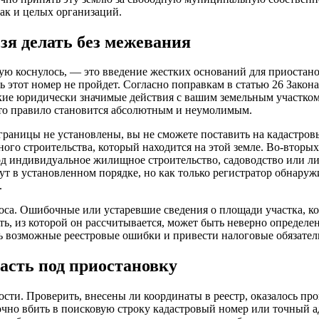
так и целых организаций.
ьзя делать без межевания
ямую коснулось, — это введение жестких оснований для приост
 этот номер не пройдет. Согласно поправкам в статью 26 Закона
кие юридически значимые действия с вашим земельным участком
Это правило становится абсолютным и неумолимым.
и границы не установлены, вы не сможете поставить на кадастро
ого строительства, который находится на этой земле. Во-вторых
од индивидуальное жилищное строительство, садоводство или ли
ут в установленном порядке, но как только регистратор обнаружи
.
оса. Ошибочные или устаревшие сведения о площади участка, к
сть, из которой он рассчитывается, может быть неверно определ
ь возможные реестровые ошибки и привести налоговые обязатель
асть под приостановку
ости. Проверить, внесены ли координаты в реестр, оказалось п
очно вбить в поисковую строку кадастровый номер или точный ад