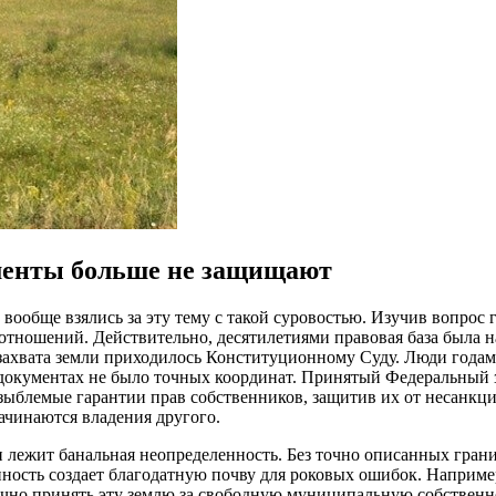
менты больше не защищают
обще взялись за эту тему с такой суровостью. Изучив вопрос гл
отношений. Действительно, десятилетиями правовая база была н
 захвата земли приходилось Конституционному Суду. Люди годам
 документах не было точных координат. Принятый Федеральный з
незыблемые гарантии прав собственников, защитив их от несанк
начинаются владения другого.
 лежит банальная неопределенность. Без точно описанных грани
енность создает благодатную почву для роковых ошибок. Наприме
чно принять эту землю за свободную муниципальную собственнос