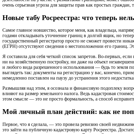
очень серьезная угроза для защиты прав как простых граждан, 
Новые табу Росреестра: что теперь нел
Самое главное новшество, которое меня, как владельца, напр
годами откладывать уточнение границ в долгий ящик, но теперь
государственный регистратор просто не сможет провести ника
(ЕГРН) отсутствуют сведения о местоположении его границ. 
Я составила для себя четкий список запретов. Во-первых, есл
ни на хозяйственную постройку, ни даже на объект незавершенн
и любого вида разрешенного использования — будь то земля п
выглядеть так: документы на регистрацию у вас, конечно, прим
немедленно поставлен на паузу до устранения этого недостатка
Размышляя над этим, я осознала и финансовую подоплеку вопр
влияют на размер земельного налога. Ведь кадастровая стоимо
этом смысле — это не просто формальность, а способ исправит
Мой личный план действий: как не поп
Первое, что я сделала, — это провела ревизию своей недвижим
это зайти на публичную кадастровую карту Росреестра. Достат