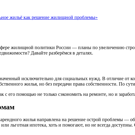
льное жильё как решение жилищной проблемы»
сфере жилищной политики России — планы по увеличению строи
движимости? Давайте разберёмся в деталях.
аченный исключительно для социальных нужд. В отличие от ко
бственного жилья, но без передачи права собственности. По сути
к с его помощью не только сэкономить на ремонте, но и заработа
омам
арендного жилья направлена на решение острой проблемы — об
ли льготная ипотека, хоть и помогают, но не всегда доступны.