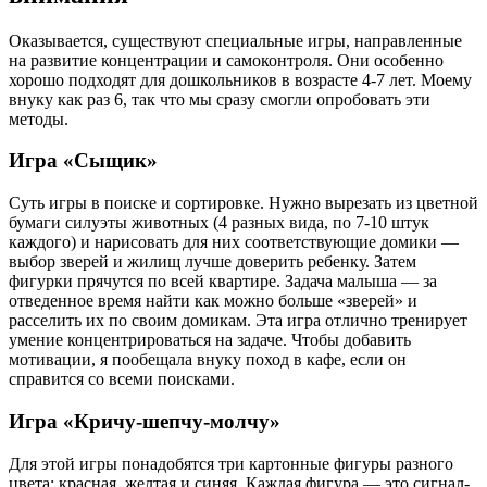
Оказывается, существуют специальные игры, направленные
на развитие концентрации и самоконтроля. Они особенно
хорошо подходят для дошкольников в возрасте 4-7 лет. Моему
внуку как раз 6, так что мы сразу смогли опробовать эти
методы.
Игра «Сыщик»
Суть игры в поиске и сортировке. Нужно вырезать из цветной
бумаги силуэты животных (4 разных вида, по 7-10 штук
каждого) и нарисовать для них соответствующие домики —
выбор зверей и жилищ лучше доверить ребенку. Затем
фигурки прячутся по всей квартире. Задача малыша — за
отведенное время найти как можно больше «зверей» и
расселить их по своим домикам. Эта игра отлично тренирует
умение концентрироваться на задаче. Чтобы добавить
мотивации, я пообещала внуку поход в кафе, если он
справится со всеми поисками.
Игра «Кричу-шепчу-молчу»
Для этой игры понадобятся три картонные фигуры разного
цвета: красная, желтая и синяя. Каждая фигура — это сигнал-