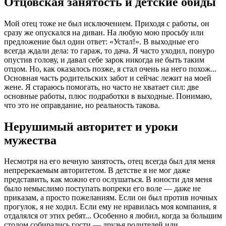
Отцовская занятость и детские обиды
Мой отец тоже не был исключением. Приходя с работы, он
сразу же опускался на диван. На любую мою просьбу или
предложение был один ответ: «Устал!». В выходные его
всегда ждали дела: то гараж, то дача. Я часто уходил, понуро
опустив голову, и давал себе зарок никогда не быть таким
отцом. Но, как оказалось позже, я стал очень на него похож...
Основная часть родительских забот и сейчас лежит на моей
жене. Я стараюсь помогать, но часто не хватает сил: две
основные работы, плюс подработки в выходные. Понимаю,
что это не оправдание, но реальность такова.
Нерушимый авторитет и уроки
мужества
Несмотря на его вечную занятость, отец всегда был для меня
непререкаемым авторитетом. В детстве я не мог даже
представить, как можно его ослушаться. В юности для меня
было немыслимо поступать вопреки его воле — даже не
приказам, а просто пожеланиям. Если он был против ночных
прогулок, я не ходил. Если ему не нравилась моя компания, я
отдалялся от этих ребят... Особенно я любил, когда за большим
столом собирались гости — друзья родителей или