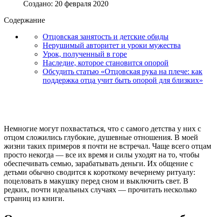
Создано: 20 февраля 2020
Содержание
Отцовская занятость и детские обиды
Нерушимый авторитет и уроки мужества
Урок, полученный в горе
Наследие, которое становится опорой
Обсудить статью «Отцовская рука на плече: как
поддержка отца учит быть опорой для близких»
Немногие могут похвастаться, что с самого детства у них с
отцом сложились глубокие, душевные отношения. В моей
жизни таких примеров я почти не встречал. Чаще всего отцам
просто некогда — все их время и силы уходят на то, чтобы
обеспечивать семью, зарабатывать деньги. Их общение с
детьми обычно сводится к короткому вечернему ритуалу:
поцеловать в макушку перед сном и выключить свет. В
редких, почти идеальных случаях — прочитать несколько
страниц из книги.