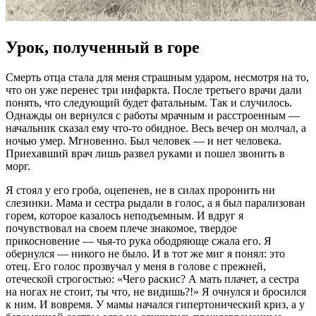
Урок, полученный в горе
Смерть отца стала для меня страшным ударом, несмотря на то,
что он уже перенес три инфаркта. После третьего врачи дали
понять, что следующий будет фатальным. Так и случилось.
Однажды он вернулся с работы мрачным и расстроенным —
начальник сказал ему что-то обидное. Весь вечер он молчал, а
ночью умер. Мгновенно. Был человек — и нет человека.
Приехавший врач лишь развел руками и пошел звонить в
морг.
Я стоял у его гроба, оцепенев, не в силах проронить ни
слезинки. Мама и сестра рыдали в голос, а я был парализован
горем, которое казалось неподъемным. И вдруг я
почувствовал на своем плече знакомое, твердое
прикосновение — чья-то рука ободряюще сжала его. Я
обернулся — никого не было. И в тот же миг я понял: это
отец. Его голос прозвучал у меня в голове с прежней,
отеческой строгостью: «Чего раскис? А мать плачет, а сестра
на ногах не стоит, ты что, не видишь?!» Я очнулся и бросился
к ним. И вовремя. У мамы начался гипертонический криз, а у