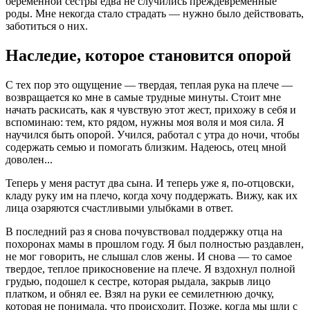
беременной сестры едва не случились преждевременные
роды. Мне некогда стало страдать — нужно было действовать,
заботиться о них.
Наследие, которое становится опорой
С тех пор это ощущение — твердая, теплая рука на плече —
возвращается ко мне в самые трудные минуты. Стоит мне
начать раскисать, как я чувствую этот жест, прихожу в себя и
вспоминаю: тем, кто рядом, нужны моя воля и моя сила. Я
научился быть опорой. Учился, работал с утра до ночи, чтобы
содержать семью и помогать близким. Надеюсь, отец мной
доволен...
Теперь у меня растут два сына. И теперь уже я, по-отцовски,
кладу руку им на плечо, когда хочу поддержать. Вижу, как их
лица озаряются счастливыми улыбками в ответ.
В последний раз я снова почувствовал поддержку отца на
похоронах мамы в прошлом году. Я был полностью раздавлен,
не мог говорить, не слышал слов жены. И снова — то самое
твердое, теплое прикосновение на плече. Я вздохнул полной
грудью, подошел к сестре, которая рыдала, закрыв лицо
платком, и обнял ее. Взял на руки ее семилетнюю дочку,
которая не понимала, что происходит. Позже, когда мы шли с