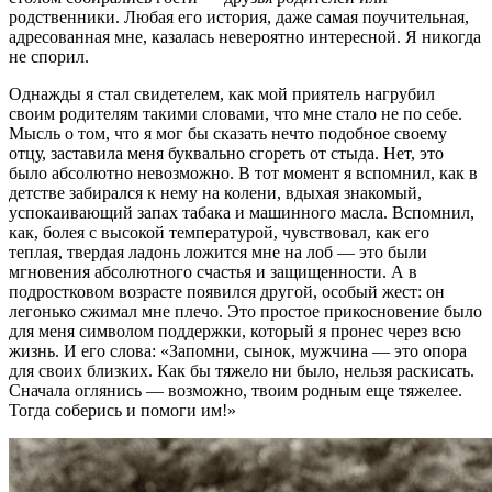
родственники. Любая его история, даже самая поучительная,
адресованная мне, казалась невероятно интересной. Я никогда
не спорил.
Однажды я стал свидетелем, как мой приятель нагрубил
своим родителям такими словами, что мне стало не по себе.
Мысль о том, что я мог бы сказать нечто подобное своему
отцу, заставила меня буквально сгореть от стыда. Нет, это
было абсолютно невозможно. В тот момент я вспомнил, как в
детстве забирался к нему на колени, вдыхая знакомый,
успокаивающий запах табака и машинного масла. Вспомнил,
как, болея с высокой температурой, чувствовал, как его
теплая, твердая ладонь ложится мне на лоб — это были
мгновения абсолютного счастья и защищенности. А в
подростковом возрасте появился другой, особый жест: он
легонько сжимал мне плечо. Это простое прикосновение было
для меня символом поддержки, который я пронес через всю
жизнь. И его слова: «Запомни, сынок, мужчина — это опора
для своих близких. Как бы тяжело ни было, нельзя раскисать.
Сначала оглянись — возможно, твоим родным еще тяжелее.
Тогда соберись и помоги им!»